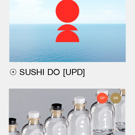
☉ 
SUSHI D᮰
 [UPD]