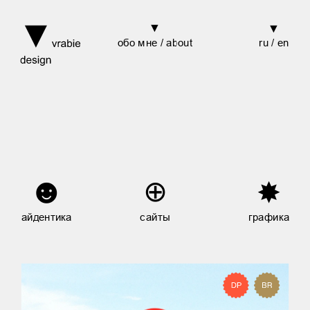
▼
▼
ru / en
обо мне / about
☻
⊕
✸
айдентика
сайты
графика