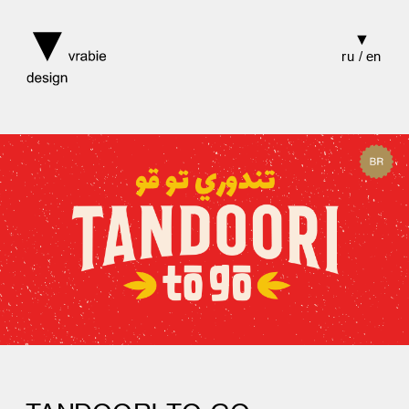
▼
ru / en